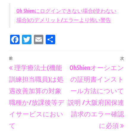
Oh Shienにログインできない場合(使わない
場合)のデメリット/エラーより怖い警告
Fa
T
E
共
ce
wi
m
有
bo
tt
ail
投
前
次
過
次
ok
er
理学療法士(機能
OhShienオーシエン
稿
去
の
ナ
訓練担当職員)は処
の証明書インスト
の
投
ビ
遇改善加算の対象
ール方法について
投
稿
ゲ
職種か/放課後等デ
説明 /大阪府国保連
稿
ー
イサービスにおい
請求のエラー確認
シ
て
に必須
ョ