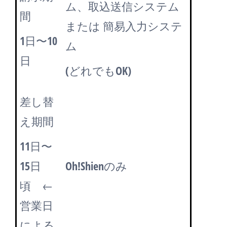
ム、取込送信システム
間
または 簡易入力システ
1日〜10
ム
日
(どれでもOK)
差し替
え期間
11日〜
15日
Oh!Shienのみ
頃 ←
営業日
による