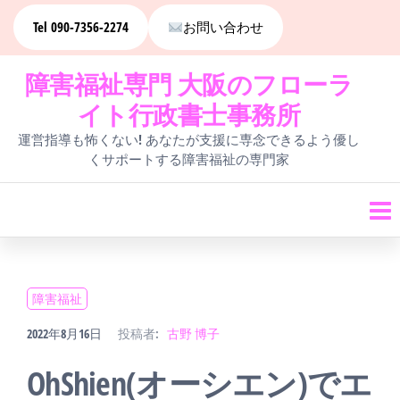
コ
Tel 090-7356-2274
お問い合わせ
ン
障害福祉専門 大阪のフローラ
テ
イト行政書士事務所
ン
運営指導も怖くない! あなたが支援に専念できるよう優し
ツ
くサポートする障害福祉の専門家
へ
ス
キ
ッ
障害福祉
プ
2022年8月16日
投稿者:
古野 博子
OhShien(オーシエン)でエ