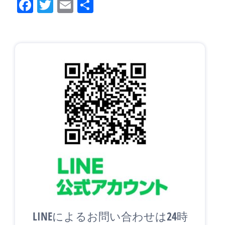
Fa
T
E
共
ce
wi
m
有
bo
tt
ail
ok
er
LINEによるお問い合わせは24時