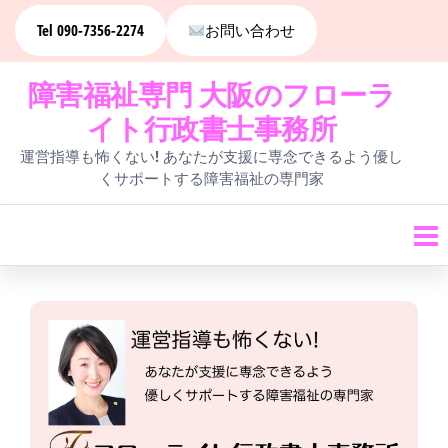
コ
Tel 090-7356-2274
お問い合わせ
ン
障害福祉専門 大阪のフローラ
テ
イト行政書士事務所
ン
運営指導も怖くない! あなたが支援に専念できるよう優し
ツ
くサポートする障害福祉の専門家
へ
ス
キ
ッ
プ