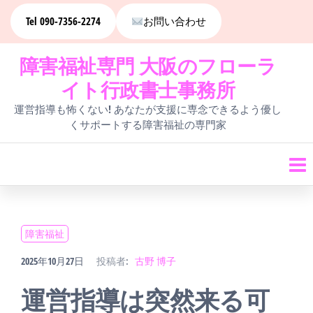
コ
Tel 090-7356-2274
お問い合わせ
ン
障害福祉専門 大阪のフローラ
テ
イト行政書士事務所
ン
運営指導も怖くない! あなたが支援に専念できるよう優し
ツ
くサポートする障害福祉の専門家
へ
ス
キ
ッ
障害福祉
プ
2025年10月27日
投稿者:
古野 博子
運営指導は突然来る可