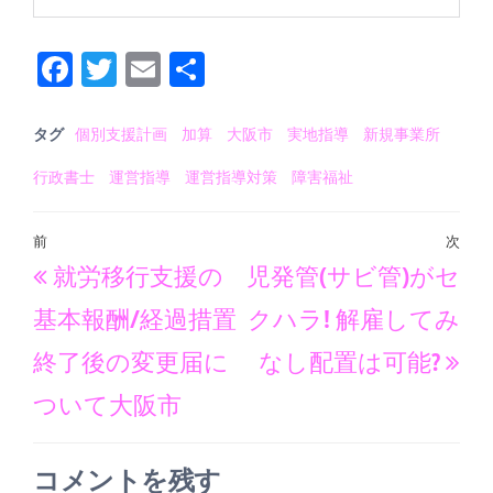
Fa
T
E
共
ce
wi
m
有
bo
tt
ail
タグ
個別支援計画
加算
大阪市
実地指導
新規事業所
ok
er
行政書士
運営指導
運営指導対策
障害福祉
投
前
次
過
次
就労移行支援の
児発管(サビ管)がセ
稿
去
の
ナ
基本報酬/経過措置
クハラ! 解雇してみ
の
投
ビ
終了後の変更届に
なし配置は可能?
投
稿
ゲ
ついて大阪市
稿
ー
シ
コメントを残す