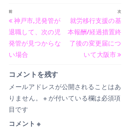
投
前
次
過
次
神戸市,児発管が
就労移行支援の基
稿
去
の
ナ
退職して、次の児
本報酬/経過措置終
の
投
ビ
発管が見つからな
了後の変更届につ
投
稿
ゲ
い場合
いて大阪市
稿
ー
シ
コメントを残す
ョ
メールアドレスが公開されることはあ
ン
りません。
※
が付いている欄は必須項
目です
コメント
※