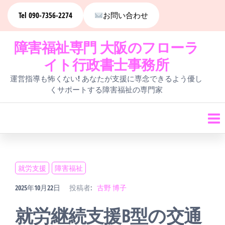
コ
Tel 090-7356-2274
お問い合わせ
ン
障害福祉専門 大阪のフローラ
テ
イト行政書士事務所
ン
運営指導も怖くない! あなたが支援に専念できるよう優し
ツ
くサポートする障害福祉の専門家
へ
ス
キ
ッ
就労支援
障害福祉
プ
2025年10月22日
投稿者:
古野 博子
就労継続支援B型の交通