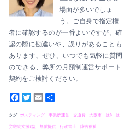
場面が多いでしょ
う。ご自身で指定権
者に確認するのが一番よいですが、確
認の際に勘違いや、誤りがあることも
あります。ぜひ、いつでも気軽に質問
のできる、弊所の月額制運営サポート
契約をご検討ください。
Fa
T
E
共
ce
wi
m
有
bo
tt
ail
タグ
ポスティング
事業所運営
交通費
大阪市
就B
就
ok
er
労継続支援B型
無償提供
行政書士
障害福祉