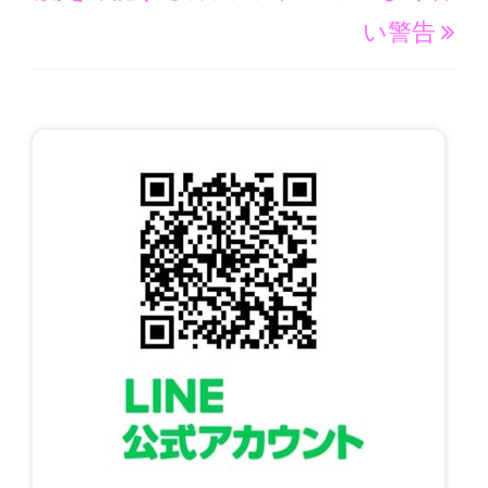
稿
ー
い警告
シ
ョ
ン