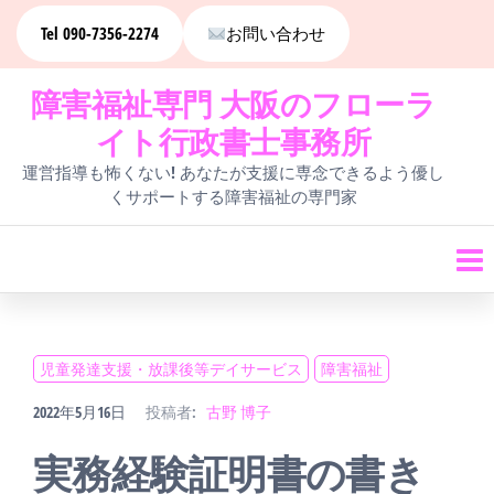
コ
Tel 090-7356-2274
お問い合わせ
ン
障害福祉専門 大阪のフローラ
テ
イト行政書士事務所
ン
運営指導も怖くない! あなたが支援に専念できるよう優し
ツ
くサポートする障害福祉の専門家
へ
ス
キ
ッ
児童発達支援・放課後等デイサービス
障害福祉
プ
2022年5月16日
投稿者:
古野 博子
実務経験証明書の書き