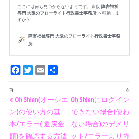
Fa
T
E
共
ce
wi
m
有
bo
tt
ail
投
前
次
過
次
ok
er
Oh Shien(オーシエ
Oh Shienにログイン
稿
去
の
ナ
ン)の使い方の基
できない場合(使わ
の
投
ビ
本/エラー( 返戻金
ない場合)のデメリ
投
稿
ゲ
額)を確認する方法
ット/エラーより怖